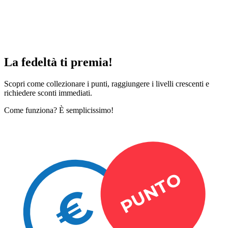
sconto da 10€ per il tuo prossimo acquisto.
ACCEDI O REGISTRATI
Hai perso la tua card?
Recupera il codice
Scopri di più
La fedeltà ti premia!
Scopri come collezionare i punti, raggiungere i livelli crescenti e
richiedere sconti immediati.
Come funziona? È semplicissimo!
PUNTO
€